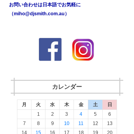
お問い合わせは日本語でお気軽に
（miho@djsmith.com.au）
カレンダー
月
火
水
木
金
土
日
1
2
3
4
5
6
7
8
9
10
11
12
13
14
15
16
17
18
19
20