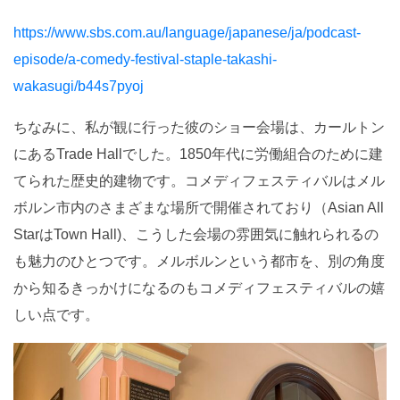
https://www.sbs.com.au/language/japanese/ja/podcast-
episode/a-comedy-festival-staple-takashi-
wakasugi/b44s7pyoj
ちなみに、私が観に行った彼のショー会場は、カールトン
にあるTrade Hallでした。1850年代に労働組合のために建
てられた歴史的建物です。コメディフェスティバルはメル
ボルン市内のさまざまな場所で開催されており（Asian All
StarはTown Hall)、こうした会場の雰囲気に触れられるの
も魅力のひとつです。メルボルンという都市を、別の角度
から知るきっかけになるのもコメディフェスティバルの嬉
しい点です。