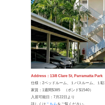
Address：13/8 Clare St, Parramatta Park
仕様：2ベッドルーム、１バスルーム、１駐
家賃：1週間$385 （ボンド$1540）
入居可能日：7月22日より
詳しくは
こちら
をご覧ください。