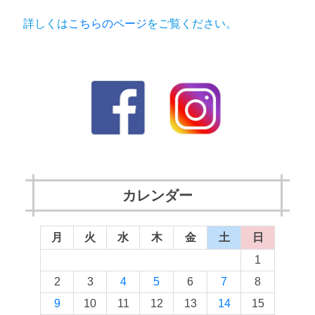
詳しくは
こちらのページ
をご覧ください。
カレンダー
月
火
水
木
金
土
日
1
2
3
4
5
6
7
8
9
10
11
12
13
14
15