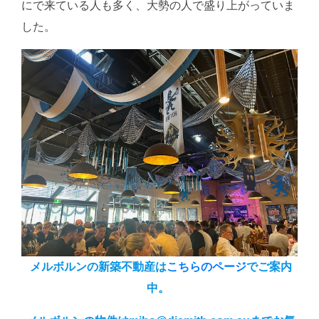
にで来ている人も多く、大勢の人で盛り上がっていま
した。
メルボルンの新築不動産は
こちらのページ
でご案内
中。