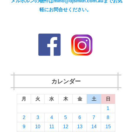
メルボルンの物件はmiho@djsmith.com.auまでお気
軽にお問合せください。
カレンダー
月
火
水
木
金
土
日
1
2
3
4
5
6
7
8
9
10
11
12
13
14
15