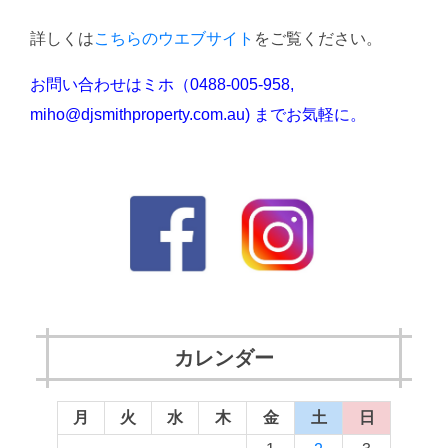
詳しくは
こちらのウエブサイト
をご覧ください。
お問い合わせはミホ（0488-005-958,
miho@djsmithproperty.com.au) までお気軽に。
カレンダー
月
火
水
木
金
土
日