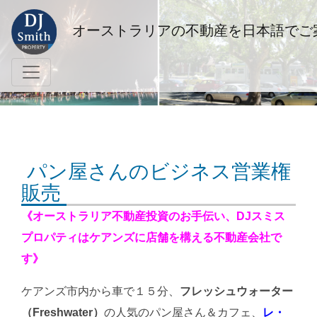
オーストラリアの不動産を日本語でご
パン屋さんのビジネス営業権
販売
《オーストラリア不動産投資のお手伝い、
DJ
スミス
プロパティはケアンズに店舗を構える不動産会社で
す》
ケアンズ市内から車で１５分、
フレッシュウォーター
（Freshwater）
の人気のパン屋さん＆カフェ、
レ・