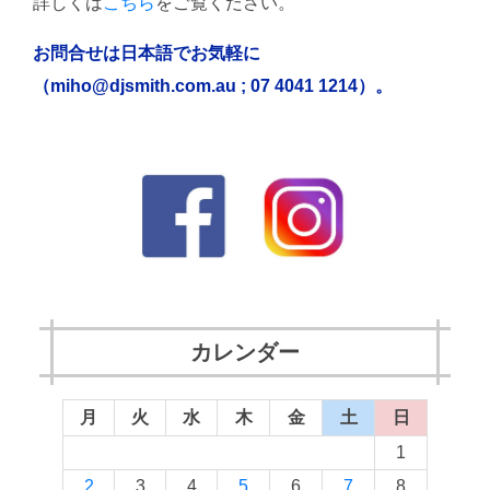
詳しくは
こちら
をご覧ください。
お問合せは日本語でお気軽に
（miho@djsmith.com.au ; 07 4041 1214）。
カレンダー
月
火
水
木
金
土
日
1
2
3
4
5
6
7
8