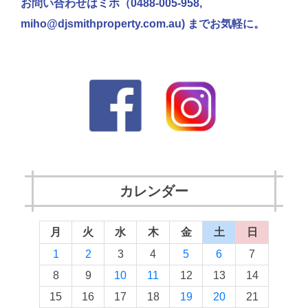
お問い合わせはミホ（0488-005-958,
miho@djsmithproperty.com.au) までお気軽に。
カレンダー
月
火
水
木
金
土
日
1
2
3
4
5
6
7
8
9
10
11
12
13
14
15
16
17
18
19
20
21