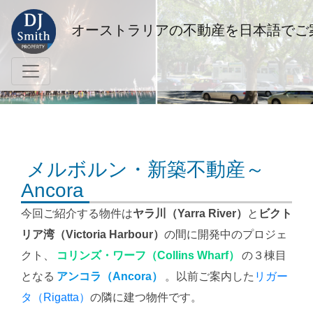
オーストラリアの不動産を日本語でご
メルボルン・新築不動産～
Ancora
今回ご紹介する物件は
ヤラ川（Yarra River）
と
ビクト
リア湾（Victoria Harbour）
の間に開発中のプロジェ
クト、
コリンズ・ワーフ（Collins Wharf）
の３棟目
となる
アンコラ（Ancora）
。以前ご案内した
リガー
タ（Rigatta）
の隣に建つ物件です。