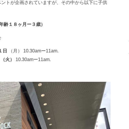
ベントが企画されていますが、その中から以下に子供
rs（対象年齢１８ヶ月ー３歳）
会
１日
（月） 10.30amー11am.
日（火）
10.30amー11am.