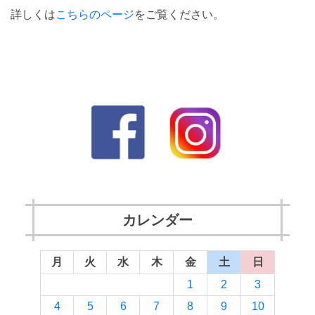
詳しくは
こちらのページ
をご覧ください。
カレンダー
月
火
水
木
金
土
日
1
2
3
4
5
6
7
8
9
10