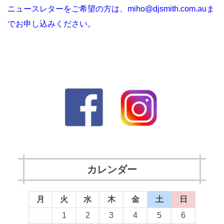
ニュースレターをご希望の方は、miho@djsmith.com.auま
でお申し込みください。
カレンダー
月
火
水
木
金
土
日
1
2
3
4
5
6