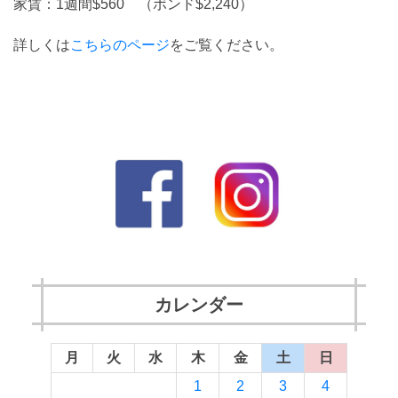
家賃：1週間$560 （ボンド$2,240）
詳しくは
こちらのページ
をご覧ください。
カレンダー
月
火
水
木
金
土
日
1
2
3
4