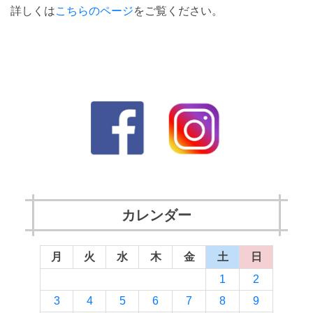
詳しくは
こちらのページ
をご覧ください。
カレンダー
月
火
水
木
金
土
日
1
2
3
4
5
6
7
8
9