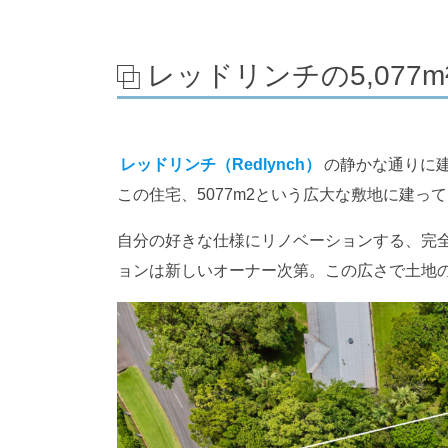
レッドリンチの5,077
レッドリンチ（Redlynch）
の静かな通りに
この住宅、5077m2という広大な敷地に建
自分の好きな仕様にリノベーションする、完
ョンは新しいオーナー次第。この広さで土地