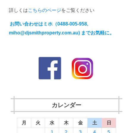
詳しくは
こちらのページ
をご覧ください
お問い合わせはミホ（0488-005-958,
miho@djsmithproperty.com.au) までお気軽に。
カレンダー
月
火
水
木
金
土
日
1
2
3
4
5