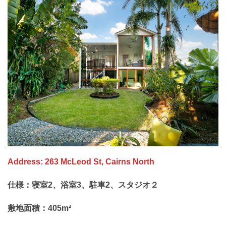
Address: 263 McLeod St, Cairns North
仕様：寝室2、浴室3、駐車2、スタジオ２
敷地面積：405m²